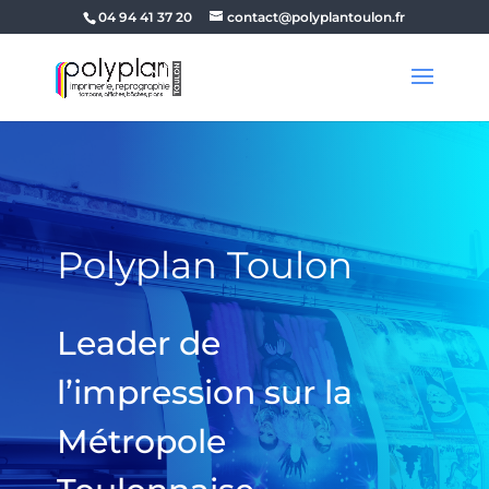
04 94 41 37 20
contact@polyplantoulon.fr
Polyplan Toulon
Leader de
l’impression sur la
Métropole