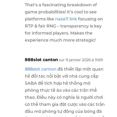
That’s a fascinating breakdown of
game probabilities! It’s cool to see
platforms like
nasa11 link
focusing on
RTP & fair RNG – transparency is key
for informed players. Makes the
experience much more strategic!
888slot canton
sur 9 janvier 2026 à 1h59
888slot canton
đã thiết lập một quan
hệ đối tác nổi bật với nhà cung cấp
SABA để tích hợp hệ thống mô
phỏng thực tế ảo vào các trận thể
thao. Điều này có nghĩa là người chơi
có thể tham gia đặt cược vào các trận
đấu mô phỏng tự động của bóng đá