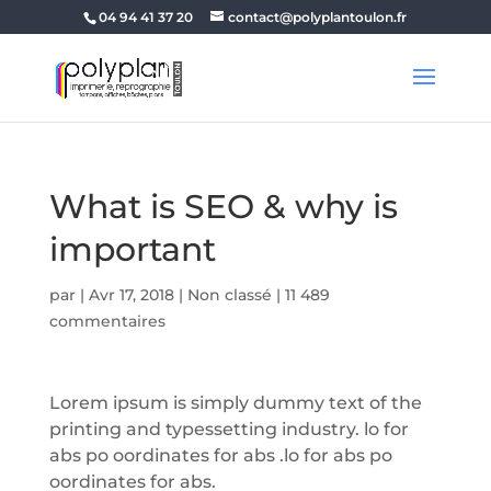
04 94 41 37 20
contact@polyplantoulon.fr
What is SEO & why is
important
par
|
Avr 17, 2018
|
Non classé
|
11 489
commentaires
Lorem ipsum is simply dummy text of the
printing and typessetting industry. lo for
abs po oordinates for abs .lo for abs po
oordinates for abs.