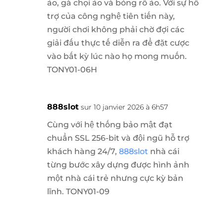
ảo, gà chọi ảo và bóng rổ ảo. Với sự hỗ
trợ của công nghệ tiên tiến này,
người chơi không phải chờ đợi các
giải đấu thực tế diễn ra để đặt cược
vào bất kỳ lúc nào họ mong muốn.
TONY01-06H
888slot
sur 10 janvier 2026 à 6h57
Cùng với hệ thống bảo mật đạt
chuẩn SSL 256-bit và đội ngũ hỗ trợ
khách hàng 24/7,
888slot
nhà cái
từng bước xây dựng được hình ảnh
một nhà cái trẻ nhưng cực kỳ bản
lĩnh. TONY01-09