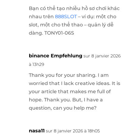
Bạn có thể tạo nhiều hồ sơ chơi khác
nhau trên
888SLOT
– ví dụ: một cho
slot, một cho thể thao – quản lý dễ
dàng. TONY01-06S
binance Empfehlung
sur 8 janvier 2026
à 13h29
Thank you for your sharing. I am
worried that I lack creative ideas. It is
your article that makes me full of
hope. Thank you. But, I have a
question, can you help me?
nasa11
sur 8 janvier 2026 à 18h05