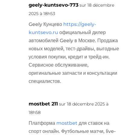
geely-kuntsevo-773
sur 18 décembre
2025 à 18h53
Geely Кунцево
https://geely-
kuntsevo.ru
официальный дилер
автомобилей Geely в Москве. Продажа
новых моделей, тест-драйвы, выгодные
условия покупки, кредит и трейд-ин.
Сервисное обслуживание,
оригинальные запчасти и консультации
специалистов.
mostbet 211
sur 18 décembre 2025 à
18h58
Платформа
mostbet
для ставок на
спорт онлайн. Футбольные матчи, live-