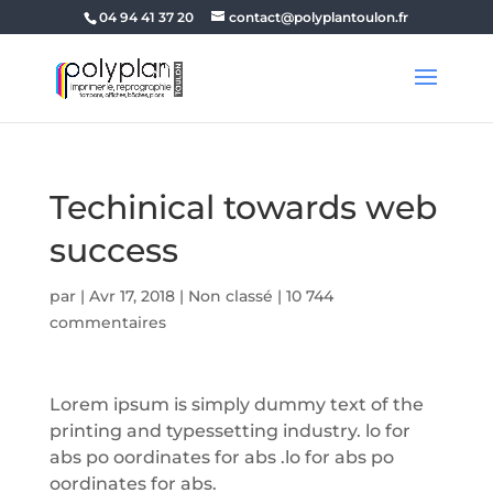
04 94 41 37 20
contact@polyplantoulon.fr
Techinical towards web
success
par
|
Avr 17, 2018
|
Non classé
|
10 744
commentaires
Lorem ipsum is simply dummy text of the
printing and typessetting industry. lo for
abs po oordinates for abs .lo for abs po
oordinates for abs.