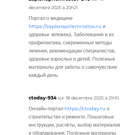
décembre 2025 à 20h21
Портал о медицине
https://zapisnapriemrostov.ru
и
здоровье человека. Заболевания и их
профилактика, современные методы
лечения, рекомендации специалистов,
здоровье взрослых и детей. Полезные
материалы для заботы о самочувствии
каждый день.
ctoday-934
sur 18 décembre 2025 à 21h51
Онлайн-портал
https://ctoday.ru
о
строительстве и ремонте. Пошаговые
инструкции, расчёты, выбор материалов
и оборудования. Полезные материалы