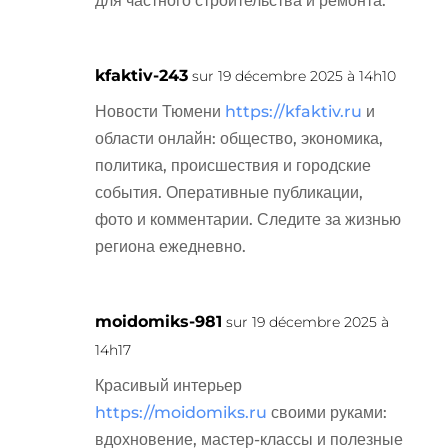
для частного строительства и ремонта.
kfaktiv-243
sur 19 décembre 2025 à 14h10
Новости Тюмени
https://kfaktiv.ru
и
области онлайн: общество, экономика,
политика, происшествия и городские
события. Оперативные публикации,
фото и комментарии. Следите за жизнью
региона ежедневно.
moidomiks-981
sur 19 décembre 2025 à
14h17
Красивый интерьер
https://moidomiks.ru
своими руками:
вдохновение, мастер-классы и полезные