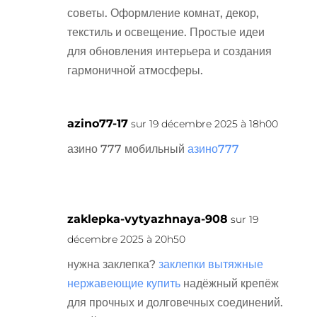
советы. Оформление комнат, декор,
текстиль и освещение. Простые идеи
для обновления интерьера и создания
гармоничной атмосферы.
azino77-17
sur 19 décembre 2025 à 18h00
азино 777 мобильный
азино777
zaklepka-vytyazhnaya-908
sur 19
décembre 2025 à 20h50
нужна заклепка?
заклепки вытяжные
нержавеющие купить
надёжный крепёж
для прочных и долговечных соединений.