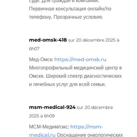
суде. Для граждан и компаний.
Первичная консультация онлайн/по
телефону. Прозрачные условия.
med-omsk-418
sur 20 décembre 2025 à
6h07
Мед-Омск:
https://med-omsk.ru
Многопрофильный медицинский центр в
Омске. Широкий спектр диагностических
и лечебных услуг для всей семьи.
msm-medical-924
sur 20 décembre
2025 à 6h09
МСМ-Медимпэкс:
https://msm-
medical.ru
Ооснащение онкологических