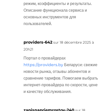
режим, коэффициенты и результаты.
Описание функционала сервиса и
основных инструментов для
пользователей.
providers-642
sur 18 décembre 2025 à
20h21
Портал о провайдерах
https://providers.by
Беларуси: свежие
новости рынка, отзывы абонентов и
сравнение тарифов. Помогаем выбрать
интернет-провайдера по скорости, цене
и качеству обслуживания.
zapisnapriemrostov-240
sur 18