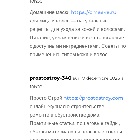
10h00
Домашние маски
https://omaske.ru
для лица и волос — натуральные
рецепты для ухода за кожей и волосами.
Питание, увлажнение и восстановление
с доступными ингредиентами. Советы по
применению, типам кожи и волос.
prostostroy-340
sur 19 décembre 2025 à
10h02
Просто Строй
https://prostostroy.com
онлайн-журнал о строительстве,
ремонте и обустройстве дома.
Практичные статьи, пошаговые гайды,
обзоры материалов и полезные советы