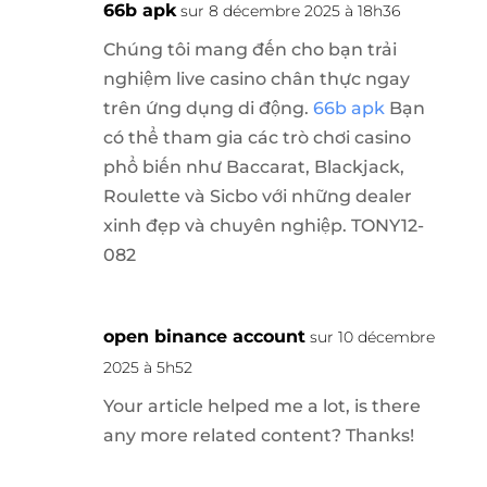
66b apk
sur 8 décembre 2025 à 18h36
Chúng tôi mang đến cho bạn trải
nghiệm live casino chân thực ngay
trên ứng dụng di động.
66b apk
Bạn
có thể tham gia các trò chơi casino
phổ biến như Baccarat, Blackjack,
Roulette và Sicbo với những dealer
xinh đẹp và chuyên nghiệp. TONY12-
082
open binance account
sur 10 décembre
2025 à 5h52
Your article helped me a lot, is there
any more related content? Thanks!