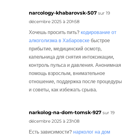
narcology-khabarovsk-507
sur 19
décembre 2025 à 20h58
Хочешь просить пить?
кодирование от
алкоголизма в Хабаровске
быстрое
прибытие, медицинский осмотр,
капельница для снятия интоксикации,
контроль пульса и давления. Анонимная
помощь взрослым, внимательное
отношение, поддержка после процедуры
и советы, как избежать срыва.
narkolog-na-dom-tomsk-927
sur 19
décembre 2025 à 23h08
Есть зависимости?
нарколог на дом