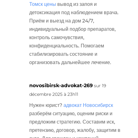
Томск цены
вывод из запоя и
детоксикация под наблюдением врача.
Приём и выезд на дом 24/7,
индивидуальный подбор препаратов,
контроль самочувствия,
конфиденциальность. Помогаем
стабилизировать состояние и
организовать дальнейшее лечение.
novosibirsk-advokat-269
sur 19
décembre 2025 à 23h11
Нужен юрист?
адвокат Новосибирск
разберём ситуацию, оценим риски и
предложим стратегию. Составим иск,
претензию, договор, жалобу, защитим в