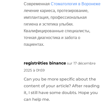
Современная
Стоматология в Воронеже
лечение кариеса, протезирование,
имплантация, профессиональная
гигиена и эстетика улыбки.
Квалифицированные специалисты,
точная диагностика и забота о
пациентах.
registrēties binance
sur 17 décembre
2025 à 0h59
Can you be more specific about the
content of your article? After reading
it, I still have some doubts. Hope you
can help me.