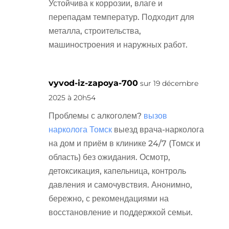
Устойчива к коррозии, влаге и
перепадам температур. Подходит для
металла, строительства,
машиностроения и наружных работ.
vyvod-iz-zapoya-700
sur 19 décembre
2025 à 20h54
Проблемы с алкоголем?
вызов
нарколога Томск
выезд врача-нарколога
на дом и приём в клинике 24/7 (Томск и
область) без ожидания. Осмотр,
детоксикация, капельница, контроль
давления и самочувствия. Анонимно,
бережно, с рекомендациями на
восстановление и поддержкой семьи.